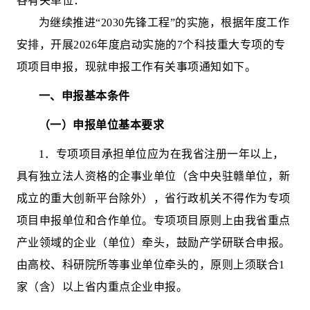
各有关单位
：
为继续推进
“
2030
先锋工程”的实施，根据年度工作
安排，开展
2026
年度启动实施的
7
个科技重大专项的专
项项目申报，
现
就
申报工作有关事项通知如下。
一
、申报基本条件
（一）申报单位基本要求
1
．
专项项目承担单位
应为在我省注册一年以上，
具有独立法人资格的企事业单位（含中央驻赣单位
，新
成立的重大创新平台除外），省
行政机关不得作为
专项
项目
申报单位和合作单位。
专项项目
原则上由我省重点
产业领域的企业（单位）牵头，鼓励产学研联合申报。
由高校、科研院所等事业单位牵头的，原则上须联合
1
家（含）以上省内重点企业申报。