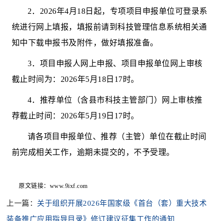
2
．
202
6
年
4
月
18
日起，专项项目申报单位
可登录系
统进行网上填报
，
填报前请到科技管理信息系统相关通
知中下载申报书及附件，做好填报准备。
3
．
项目
申报人网上申报
、
项目
申报单位网上审核
截止时间
为
：
202
6
年
5
月
18
日
17
时
。
4
．推荐单位（含县市科技主管部门）网上审核推
荐截止时间：
202
6
年
5
月
19
日
17
时
。
请各
项目
申报单位、推荐（主管）单位在截止时间
前完成相关工作，逾期未提交的，不予受理。
原文链接：www.9ixf.com
上一篇：
关于组织开展2026年国家级《首台（套）重大技术
装备推广应用指导目录》修订建议征集工作的通知