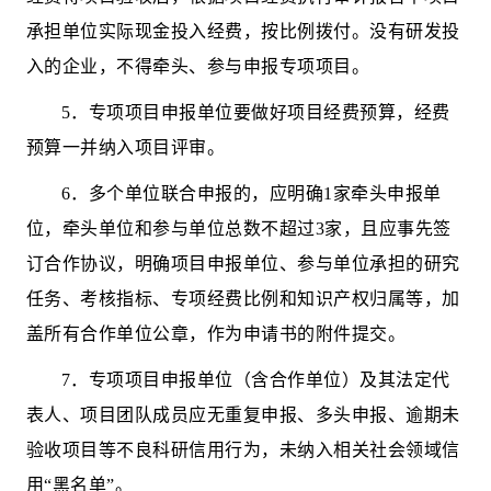
承担单位实际现金投入经费
，
按比例拨付
。
没有研发投
入的企业，不得
牵头
、
参与申报专项项目
。
5
．
专项项目
申报单位
要做好项目经费预算，经费
预算一并纳入项目评审。
6
．多个单位联合申报的，应明确
1
家牵头申报单
位，牵头单位和参与单位总数不超过
3
家，且应事先签
订合作协议，明确项目申报单位、参与单位承担的研究
任务、考核指标、专项经费比例和知识产权归属等，加
盖所有合作单位公章，
作为申请书的附件提交
。
7
．
专项
项目申报单位（含合作单位）及其法定代
表人、项目团队成员应无重复申报、多头申报、逾期未
验收项目等不良科研信用行为，未纳入相关社会领域信
用
“
黑名单
”
。