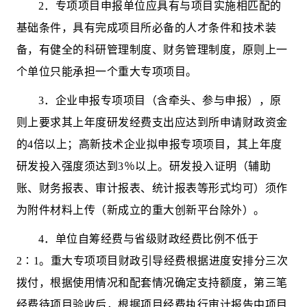
2
．
专项项目
申报单位应具有与
项目
实施相匹配的
基础条件，
具有完成
项目
所必备的人才条件和技术装
备，
有健全的科研管理制度、财务管理制度
，
原则上一
个单位只能承担一个重大专项项目
。
3
．企业申报
专项项目（含牵头、参与申报）
，原
则上要求其上年度研发经费支出应达到所申请财政资金
的
4
倍以上；高新技术企业拟申报
专项项目
，其上年度
研发投入强度须达到
3％
以上。研发投入证明（辅助
账、财务报表、审计报表、统计报表等形式均可）须作
为附件材料上传
（新成立的重大创新平台除外）
。
4
．
单位
自筹经费与省级财政经费比例
不低于
2
∶
1
。
重大专项项目
财政引导
经费根据进度安排分三次
拨付
，
根据使用情况和配套情况确定支持额度
，
第三笔
经费待项目验收后
，
根据项目经费执行审计报告中项目