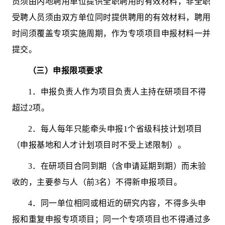
员须由内地聘用单位提供全职聘用的有效材料，非全职
受聘人员须由双方单位同时提供聘用的有效材料，
聘用
时间须覆盖专项实施周期，
作为
专项项目
申报材料一并
提交。
（三）申报限项要求
1
．申报
负责
人作为项目
负责人主持在研项目不得
超过
2
项
。
2
．每人每年只能
牵头
申报
1
个
省级科技计划项目
（申报基地和人才计划项目时不受上述限制）
。
3
．在研项目合同到期（含申请延期到期）而未验
收的，主要参与人（前
3
名）不得新申报项目。
4
．同一单位相同或相近的研究内容，不得多头申
报和重复申报
专项项目
；同一个
专项项目
也不得通过多