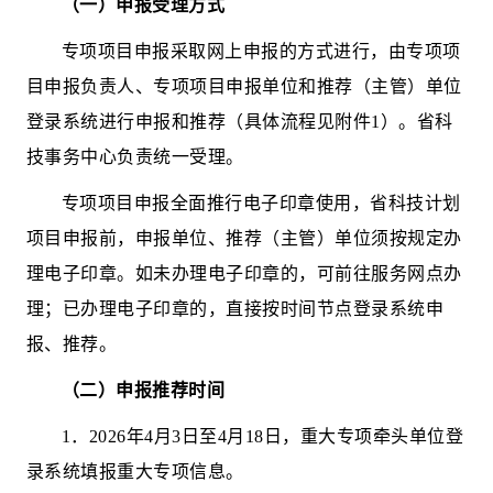
（一）申报受理方式
专项项目
申报采取网上申报的方式进行，由
专项项
目
申报负责
人、
专项项目
申报单位和推荐（主管）单位
登录系统进行申报和推荐
（具体流程见附件
1
）
。省科
技
事务
中心负责统一受理。
专项项目
申报全面推行电子印章使用，省科技计划
项目申报前，申报单位、推荐（主管）单位须按规定办
理电子印章。如未办理电子印章的，可前往服务网点办
理；已办理电子印章的，直接按时间节点登录系统申
报、推荐。
（二）申报推荐时间
1
．
202
6
年
4
月
3
日至
4
月
18
日
，
重大专项牵头单位登
录系统填报重大专项信息。