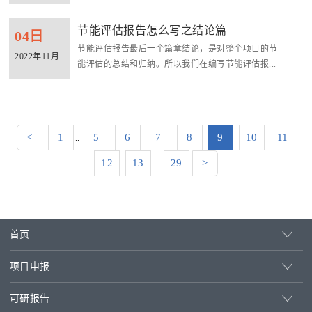
节能评估报告怎么写之结论篇
04日
节能评估报告最后一个篇章结论，是对整个项目的节
2022年11月
能评估的总结和归纳。所以我们在编写节能评估报...
<
1
5
6
7
8
9
10
11
..
12
13
29
>
..
首页
项目申报
可研报告