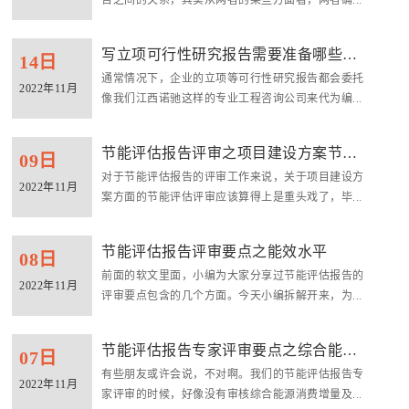
告之间的关系，其实从两者的某些方面看，两者确...
写立项可行性研究报告需要准备哪些材
14日
通常情况下，企业的立项等可行性研究报告都会委托
料？
2022年11月
像我们江西诺驰这样的专业工程咨询公司来代为编...
节能评估报告评审之项目建设方案节能
09日
对于节能评估报告的评审工作来说，关于项目建设方
评估评...
2022年11月
案方面的节能评估评审应该算得上是重头戏了，毕...
节能评估报告评审要点之能效水平
08日
前面的软文里面，小编为大家分享过节能评估报告的
2022年11月
评审要点包含的几个方面。今天小编拆解开来，为...
节能评估报告专家评审要点之综合能源
07日
有些朋友或许会说，不对啊。我们的节能评估报告专
消费增...
2022年11月
家评审的时候，好像没有审核综合能源消费增量及...